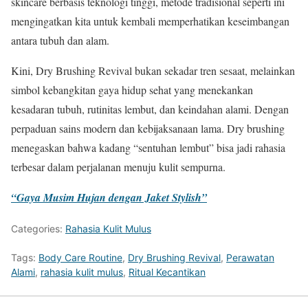
skincare berbasis teknologi tinggi, metode tradisional seperti ini
mengingatkan kita untuk kembali memperhatikan keseimbangan
antara tubuh dan alam.
Kini, Dry Brushing Revival bukan sekadar tren sesaat, melainkan
simbol kebangkitan gaya hidup sehat yang menekankan
kesadaran tubuh, rutinitas lembut, dan keindahan alami. Dengan
perpaduan sains modern dan kebijaksanaan lama. Dry brushing
menegaskan bahwa kadang “sentuhan lembut” bisa jadi rahasia
terbesar dalam perjalanan menuju kulit sempurna.
“Gaya Musim Hujan dengan Jaket Stylish”
Categories:
Rahasia Kulit Mulus
Tags:
Body Care Routine
,
Dry Brushing Revival
,
Perawatan
Alami
,
rahasia kulit mulus
,
Ritual Kecantikan