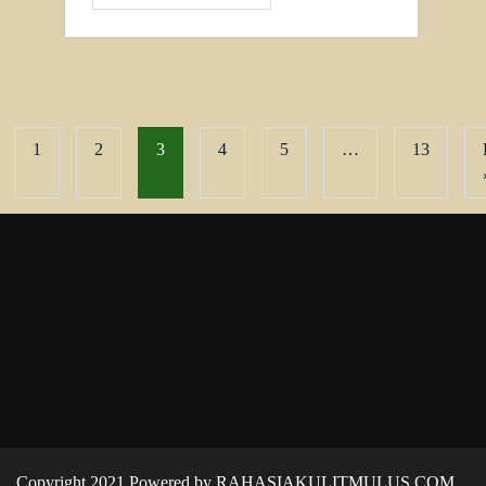
1
2
3
4
5
…
13
Copyright 2021 Powered by RAHASIAKULITMULUS.COM