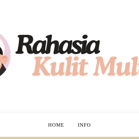
hat, Cantik, dan Bersinar!
t Mulus
HOME
INFO