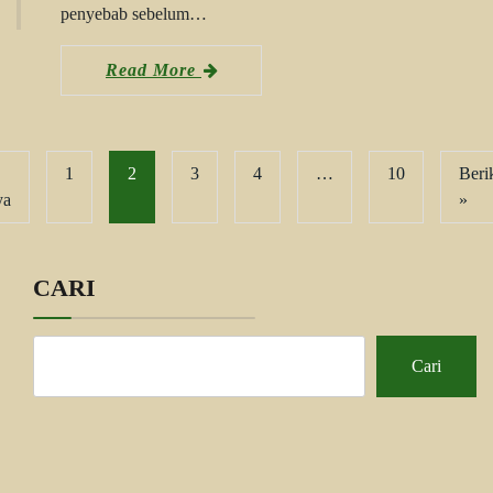
penyebab sebelum…
Read More
1
2
3
4
…
10
Beri
ya
»
CARI
Cari