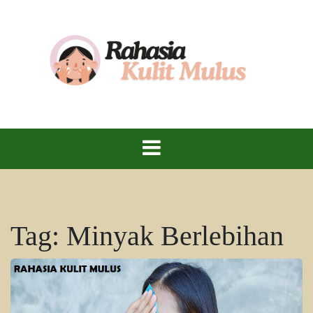
Skip
to
content
Rahasia Kulit Mulus – Wujudkan Kulit Sehat,
Rahasia Kulit
Cantik, dan Bersinar!
Mulus
Tag:
Minyak Berlebihan